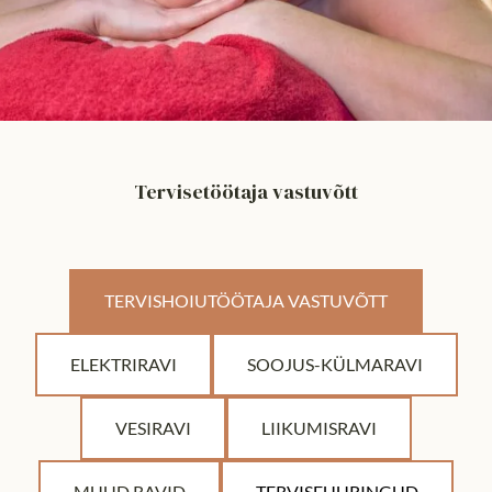
Tervisetöötaja vastuvõtt
TERVISHOIUTÖÖTAJA VASTUVÕTT
ELEKTRIRAVI
SOOJUS-KÜLMARAVI
VESIRAVI
LIIKUMISRAVI
MUUD RAVID
TERVISEUURINGUD