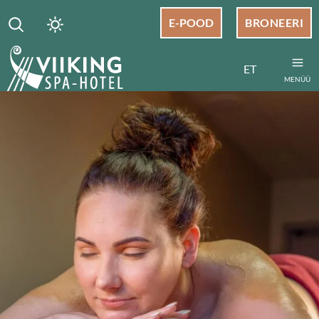
E-POOD
BRONEERI
ET
MENÜÜ