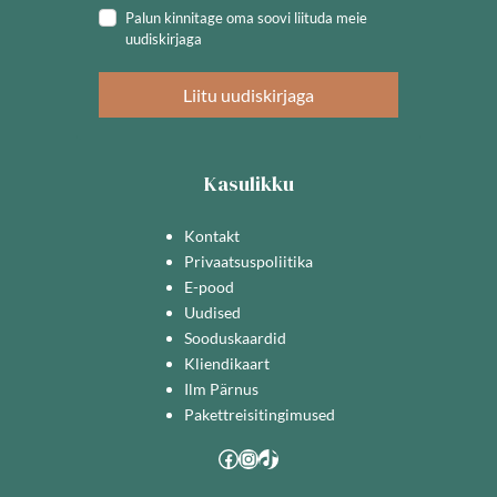
Palun kinnitage oma soovi liituda meie
uudiskirjaga
Liitu uudiskirjaga
Kasulikku
Kontakt
Privaatsuspoliitika
E-pood
Uudised
Sooduskaardid
Kliendikaart
Ilm Pärnus
Pakettreisitingimused
Facebook
Instagram
TikTok