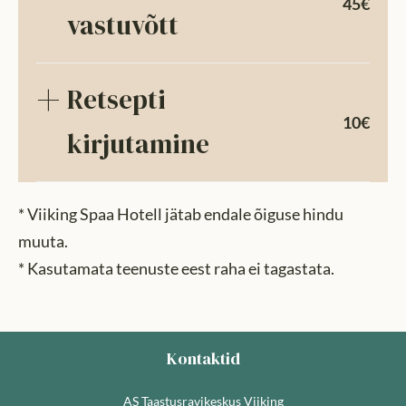
45€
vastuvõtt
Retsepti
10€
kirjutamine
* Viiking Spaa Hotell jätab endale õiguse hindu
muuta.
* Kasutamata teenuste eest raha ei tagastata.
Kontaktid
AS Taastusravikeskus Viiking